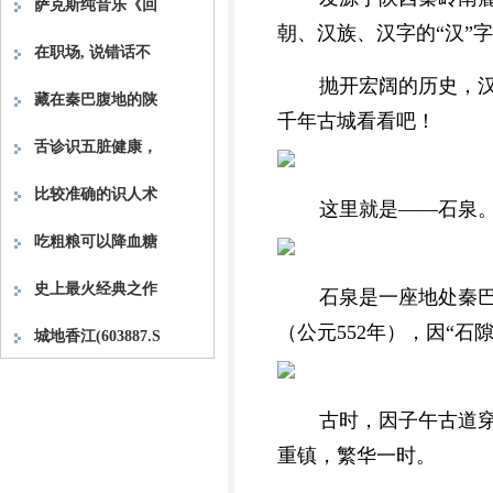
萨克斯纯音乐《回
朝、汉族、汉字的“汉”
在职场, 说错话不
抛开宏阔的历史，
藏在秦巴腹地的陕
千年古城看看吧！
舌诊识五脏健康，
比较准确的识人术
这里就是——石泉
吃粗粮可以降血糖
史上最火经典之作
石泉是一座地处秦
（公元552年），因“石
城地香江(603887.S
古时，因子午古道
重镇，繁华一时。