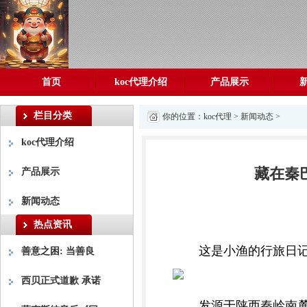
首页
koc代理介绍
产品展示
栏目分类
你的位置：
koc代理
>
新闻动态
>
koc代理介绍
藏在秦
产品展示
新闻动态
热点资讯
这是小渔的行旅日
善意之困: 当善良
西贝正式道歉 承诺
发源于陕西秦岭南